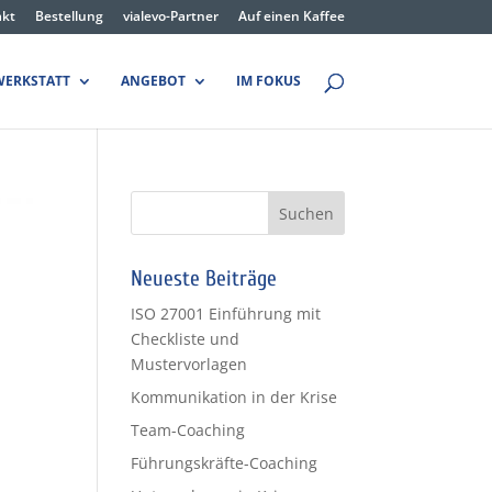
akt
Bestellung
vialevo-Partner
Auf einen Kaffee
WERKSTATT
ANGEBOT
IM FOKUS
Neueste Beiträge
ISO 27001 Einführung mit
Checkliste und
Mustervorlagen
Kommunikation in der Krise
Team-Coaching
Führungskräfte-Coaching