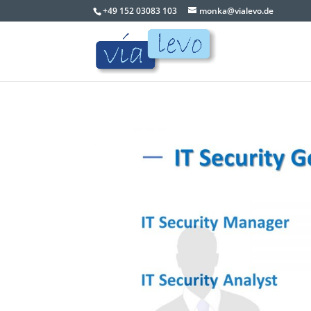
+49 152 03083 103
monka@vialevo.de