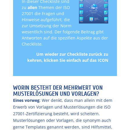
In dieser Checkliste sind
zu
allen
Themen der ISO
27001 die Fragen und
Hinweise aufgeführt, die
zur Umsetzung der Norm
wesentlich sind. Der folgende Beitrag gibt
Antworten auf die spezifien Aspekte aus der
Checkliste.
Um wieder zur Checkliste zurück zu
kehren,
klicken Sie einfach auf das ICON
WORIN BESTEHT DER MEHRWERT VON
MUSTERLÖSUNGEN UND VORLAGEN?
Eines vorweg
: Wer denkt, dass man allein mit dem
Erwerb von Vorlagen und Musterlösungen die ISO
27001-Zertifizierung besteht, wird scheitern.
Musterlösungen oder Vorlagen, die synonym auch
gerne Templates genannt werden, sind Hilfsmittel,