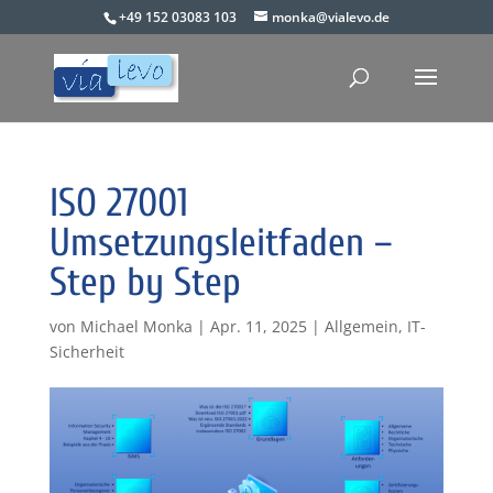
+49 152 03083 103
monka@vialevo.de
ISO 27001
Umsetzungsleitfaden –
Step by Step
von
Michael Monka
|
Apr. 11, 2025
|
Allgemein
,
IT-
Sicherheit