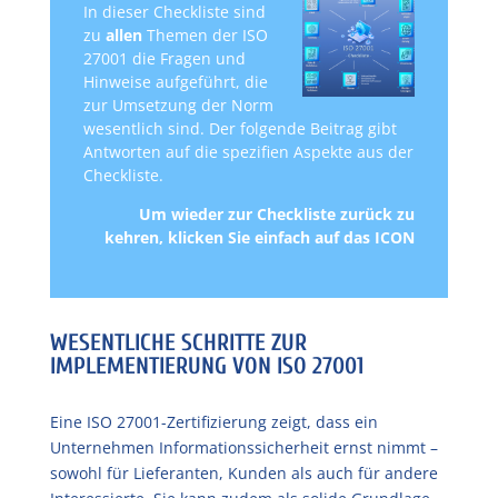
In dieser Checkliste sind
zu
allen
Themen der ISO
27001 die Fragen und
Hinweise aufgeführt, die
zur Umsetzung der Norm
wesentlich sind. Der folgende Beitrag gibt
Antworten auf die spezifien Aspekte aus der
Checkliste.
Um wieder zur Checkliste zurück zu
kehren,
klicken Sie einfach auf das ICON
WESENTLICHE SCHRITTE ZUR
IMPLEMENTIERUNG VON ISO 27001
Eine ISO 27001-Zertifizierung zeigt, dass ein
Unternehmen Informationssicherheit ernst nimmt –
sowohl für Lieferanten, Kunden als auch für andere