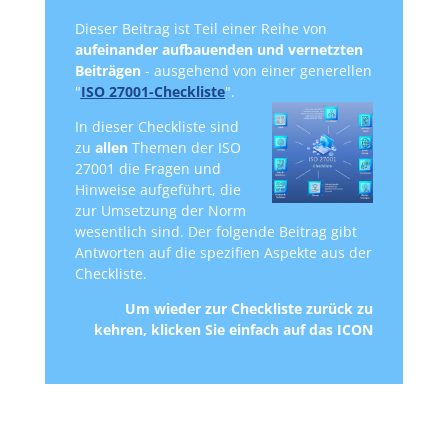
Dieser Beitrag ist Teil einer Reihe von
aufeinander aufbauenden und vernetzten
Beiträgen
- ausgehend von einer generellen
"
ISO 27001-Checkliste
".
In dieser Checkliste sind
zu
allen
Themen der ISO
27001 die Fragen und
Hinweise aufgeführt, die
zur Umsetzung der Norm
wesentlich sind. Der folgende Beitrag gibt
Antworten auf die spezifien Aspekte aus der
Checkliste.
Um wieder zur Checkliste zurück zu
kehren,
klicken Sie einfach auf das ICON